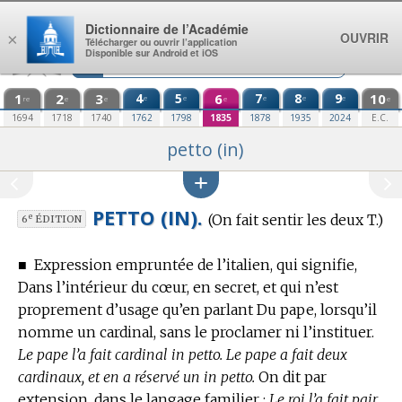
Aller au contenu
Dictionnaire de l’Académie
OUVRIR
×
Télécharger ou ouvrir l’application
Disponible sur Android et iOS
1
2
3
4
5
6
7
8
9
10
e
e
e
e
e
re
e
e
e
e
1694
1718
1740
1762
1798
1835
1878
1935
2024
E.C.
petto (in)
PETTO (IN).
(On fait sentir les deux T.)
e
6
ÉDITION
■
Expression empruntée de l’italien, qui signifie,
Dans l’intérieur du cœur, en secret, et qui n’est
proprement d’usage qu’en parlant Du pape, lorsqu’il
nomme un cardinal, sans le proclamer ni l’instituer.
Le pape l’a fait cardinal in petto. Le pape a fait deux
cardinaux, et en a réservé un in petto.
On dit par
extension, dans le langage familier :
Le roi l’a fait pair