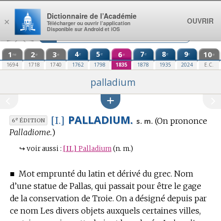
Aller au contenu
Dictionnaire de l’Académie
OUVRIR
×
Télécharger ou ouvrir l’application
Disponible sur Android et iOS
1
2
3
4
5
6
7
8
9
10
e
e
e
e
e
re
e
e
e
e
1694
1718
1740
1762
1798
1835
1878
1935
2024
E.C.
palladium
PALLADIUM.
[I.]
(On prononce
e
s. m.
6
ÉDITION
Palladiome.
)
↪
voir aussi :
[II.]
Palladium
(n. m.)
■
Mot emprunté du latin et dérivé du grec.
Nom
d’une statue de Pallas, qui passait pour être le gage
de la conservation de Troie. On a désigné depuis par
ce nom Les divers objets auxquels certaines villes,