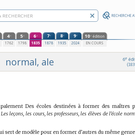
RECHERCHE 
4
5
6
7
8
9
10
e
e
e
édition
e
e
e
e
0
1762
1798
1835
1878
1935
2024
EN COURS
normal, ale
e
6
édi
(183
ncipalement Des écoles destinées à former des maîtres 
es leçons, les cours, les professeurs, les élèves de l’école nor
ui sert de modèle pour en former d’autres du même genre