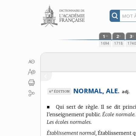
Aller au contenu
1
2
3
re
e
e
1694
1718
174
NORMAL, ALE.
e
adj.
6
ÉDITION
■
Qui sert de règle. Il se dit pri
l’enseignement public.
École normale. L
Les écoles normales.
Établissement normal,
Établissement q