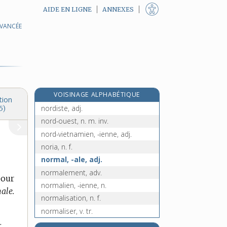
AIDE EN LIGNE
ANNEXES
AVANCÉE
nord-américain, -aine, adj.
nord-coréen, -enne, adj.
nordé, n. m. inv.
nord-est, n. m. inv.
nordique, adj. et n.
VOISINAGE ALPHABÉTIQUE
nordir, v. intr.
tion
nordiste, adj.
5)
nord-ouest, n. m. inv.
nord-vietnamien, -ienne, adj.
noria, n. f.
normal, -ale, adj.
normalement, adv.
pour
normalien, -ienne, n.
male.
normalisation, n. f.
normaliser, v. tr.
.
normalité, n. f.