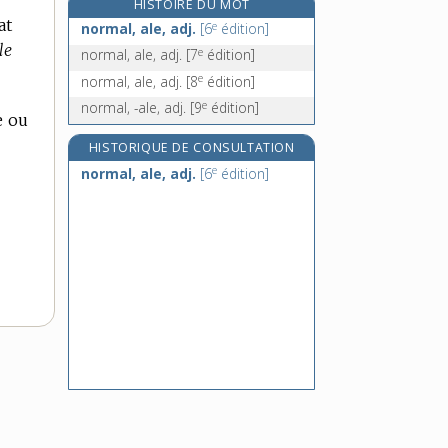
HISTOIRE DU MOT
normand, -ande, adj. et n.
at
e
normal, ale, adj.
[6
édition]
normanno-picard, -arde, n. et adj.
le
e
normal, ale, adj.
[7
édition]
normatif, -ive, adj.
e
normal, ale, adj.
[8
édition]
norme, n. f.
e
normal, -ale, adj.
[9
édition]
e ou
HISTORIQUE DE CONSULTATION
e
normal, ale, adj.
[6
édition]