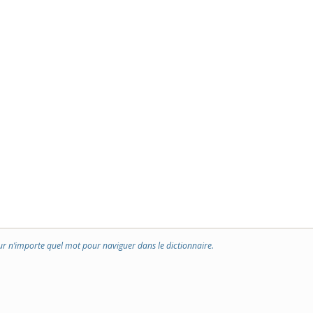
ur n’importe quel mot pour naviguer dans le dictionnaire.