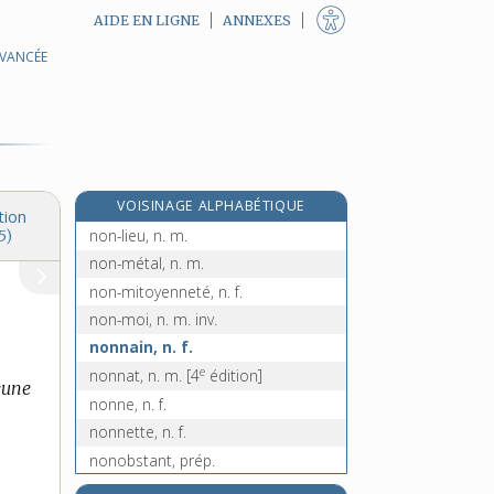
AIDE EN LIGNE
ANNEXES
AVANCÉE
non-ingérence, n. f.
non-inscrit, -ite, n.
non-intervention, n. f.
non-interventionniste, adj.
e
nonius, n. m.
[7
édition]
VOISINAGE ALPHABÉTIQUE
non-jouissance, n. f.
tion
non-lieu, n. m.
5)
non-métal, n. m.
non-mitoyenneté, n. f.
non-moi, n. m. inv.
nonnain, n. f.
e
nonnat, n. m.
[4
édition]
eune
nonne, n. f.
nonnette, n. f.
nonobstant, prép.
non-paiement, n. m.