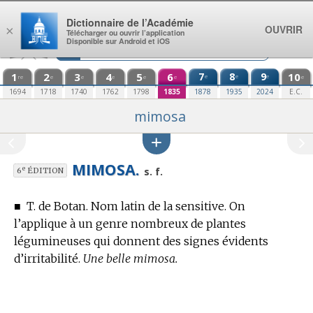
Aller au contenu
Dictionnaire de l’Académie
OUVRIR
×
Télécharger ou ouvrir l’application
Disponible sur Android et iOS
1
2
3
4
5
6
7
8
9
10
e
e
e
re
e
e
e
e
e
e
1694
1718
1740
1762
1798
1835
1878
1935
2024
E.C.
mimosa
MIMOSA.
e
s. f.
6
ÉDITION
■
T. de Botan.
Nom latin de la sensitive. On
l’applique à un genre nombreux de plantes
légumineuses qui donnent des signes évidents
d’irritabilité.
Une belle mimosa.