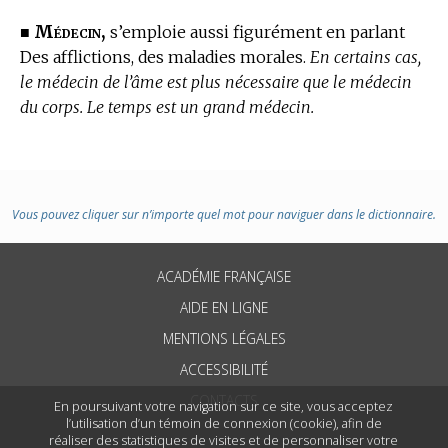
Médecin,
■
s’emploie aussi figurément en parlant
Des afflictions, des maladies morales.
En certains cas,
le médecin de l’âme est plus nécessaire que le médecin
du corps. Le temps est un grand médecin.
Vous pouvez cliquer sur n’importe quel mot pour naviguer dans le dictionnaire.
ACADÉMIE FRANÇAISE
AIDE EN LIGNE
MENTIONS LÉGALES
ACCESSIBILITÉ
CONTACTS
En poursuivant votre navigation sur ce site, vous acceptez
l’utilisation d’un témoin de connexion (cookie), afin de
réaliser des statistiques de visites et de personnaliser votre