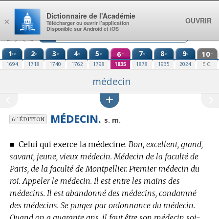
Aller au contenu
Dictionnaire de l’Académie
OUVRIR
×
Télécharger ou ouvrir l’application
Disponible sur Android et iOS
1
2
3
4
5
6
7
8
9
10
re
e
e
e
e
e
e
e
e
e
1694
1718
1740
1762
1798
1835
1878
1935
2024
E.C.
médecin
MÉDECIN.
e
s. m.
6
ÉDITION
■
Celui qui exerce la médecine.
Bon, excellent, grand,
savant, jeune, vieux médecin. Médecin de la faculté de
Paris, de la faculté de Montpellier. Premier médecin du
roi. Appeler le médecin. Il est entre les mains des
médecins. Il est abandonné des médecins, condamné
des médecins. Se purger par ordonnance du médecin.
Quand on a quarante ans, il faut être son médecin soi-