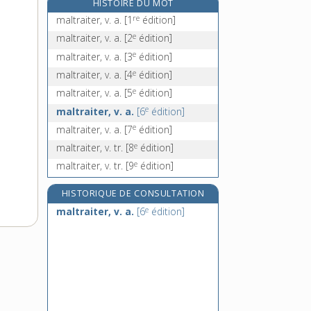
HISTOIRE DU MOT
malversation, n. f.
re
maltraiter, v. a.
[1
édition]
e
malverser, v. intr.
[8
édition]
e
maltraiter, v. a.
[2
édition]
malvoisie, n. m.
e
maltraiter, v. a.
[3
édition]
e
malvoulu, ue, adj.
[7
édition]
e
maltraiter, v. a.
[4
édition]
e
maltraiter, v. a.
[5
édition]
e
maltraiter, v. a.
[6
édition]
e
maltraiter, v. a.
[7
édition]
e
maltraiter, v. tr.
[8
édition]
e
maltraiter, v. tr.
[9
édition]
HISTORIQUE DE CONSULTATION
e
maltraiter, v. a.
[6
édition]