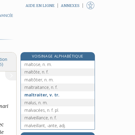
AIDE EN LIGNE
ANNEXES
AVANCÉE
maltase, n. f.
malté, -ée, adj.
malter, v. tr.
malterie, n. f.
malthusianisme, n. m.
VOISINAGE ALPHABÉTIQUE
malthusien, -ienne, adj.
tion
maltose, n. m.
5)
maltôte, n. f.
maltôtier, n. m.
maltraitance, n. f.
maltraiter, v. tr.
malus, n. m.
 mari
malvacées, n. f. pl.
malveillance, n. f.
ec
malveillant, -ante, adj.
ie
malvenu, -ue, adj.