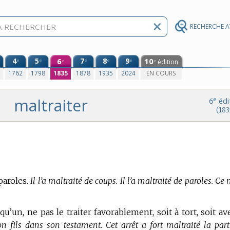
RECHERCHE 
4
5
6
7
8
9
10
e
e
e
e
e
édition
e
e
0
1762
1798
1835
1878
1935
2024
EN COURS
maltraiter
e
6
édi
(183
paroles.
Il l’a maltraité de coups. Il l’a maltraité de paroles. Ce
lqu’un, ne pas le traiter favorablement, soit à tort, soit av
fils dans son testament. Cet arrêt a fort maltraité la part