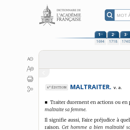
Aller au contenu
1
2
3
re
e
e
1694
1718
174
MALTRAITER.
e
v. a.
6
ÉDITION
■
Traiter durement en actions ou en 
maltraite sa femme.
Il signifie aussi, Faire préjudice à que
raison.
Cet homme a bien maltraité son 