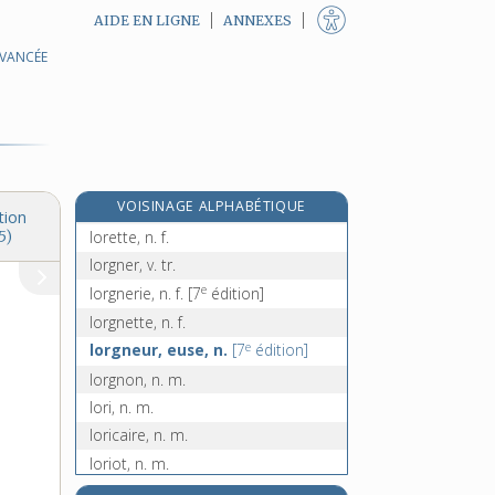
AIDE EN LIGNE
ANNEXES
AVANCÉE
e
loquette, n. f.
[7
édition]
loranthacées, n. f. pl.
lord, n. m.
lord-maire, n. m.
lordose, n. f.
e
VOISINAGE ALPHABÉTIQUE
loré, ée, adj.
[5
édition]
tion
lorette, n. f.
5)
lorgner, v. tr.
e
lorgnerie, n. f.
[7
édition]
lorgnette, n. f.
e
lorgneur, euse, n.
[7
édition]
lorgnon, n. m.
lori, n. m.
loricaire, n. m.
loriot, n. m.
loriquet, n. m.