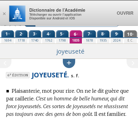
Aller au contenu
Dictionnaire de l’Académie
OUVRIR
×
Télécharger ou ouvrir l’application
Disponible sur Android et iOS
1
2
3
4
5
6
7
8
9
10
re
e
e
e
e
e
e
e
e
e
1694
1718
1740
1762
1798
1835
1878
1935
2024
E.C.
joyeuseté
JOYEUSETÉ.
e
s. f.
6
ÉDITION
■
Plaisanterie, mot pour rire. On ne le dit guère que
par raillerie.
C’est un homme de belle humeur, qui dit
force joyeusetés. Ces sortes de joyeusetés ne réussissent
pas toujours avec des gens de bon goût.
Il est familier.