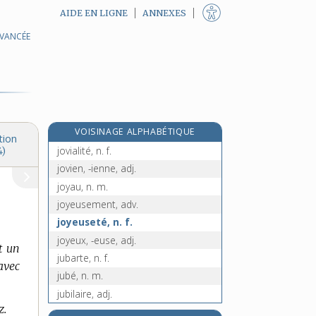
AIDE EN LIGNE
ANNEXES
AVANCÉE
jouvence, n. f.
jouvenceau, -elle, n.
jouxte, prép.
jouxter, v. tr.
jovial, -ale, adj.
VOISINAGE ALPHABÉTIQUE
jovialement, adv.
tion
jovialité, n. f.
4)
jovien, -ienne, adj.
joyau, n. m.
joyeusement, adv.
joyeuseté, n. f.
joyeux, -euse, adj.
t un
jubarte, n. f.
avec
jubé, n. m.
jubilaire, adj.
z.
jubilation, n. f.