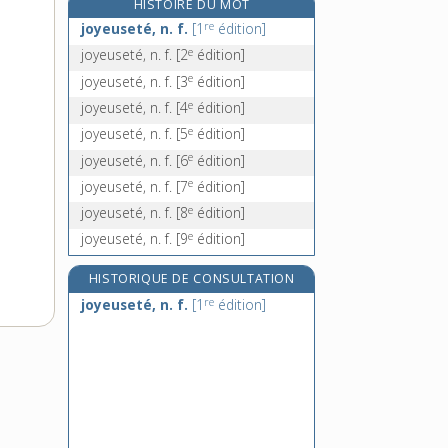
HISTOIRE DU MOT
jubilatoire, adj.
re
joyeuseté, n. f.
[1
édition]
jubilé [I], n. m.
e
joyeuseté, n. f.
[2
édition]
e
jubilé [II], adj. m.
[8
édition]
e
joyeuseté, n. f.
[3
édition]
jubiler, v. intr.
e
joyeuseté, n. f.
[4
édition]
e
joyeuseté, n. f.
[5
édition]
e
joyeuseté, n. f.
[6
édition]
e
joyeuseté, n. f.
[7
édition]
e
joyeuseté, n. f.
[8
édition]
e
joyeuseté, n. f.
[9
édition]
HISTORIQUE DE CONSULTATION
re
joyeuseté, n. f.
[1
édition]