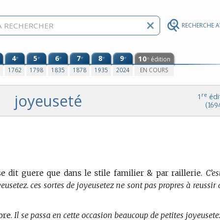
RECHERCHE 
4
5
6
7
8
9
10
e
e
e
e
e
e
édition
e
0
1762
1798
1835
1878
1935
2024
EN COURS
joyeuseté
re
1
édi
(169
se dit guere que dans le stile familier & par raillerie.
C’es
usetez. ces sortes de joyeusetez ne sont pas propres à reussir 
bre.
Il se passa en cette occasion beaucoup de petites joyeusete