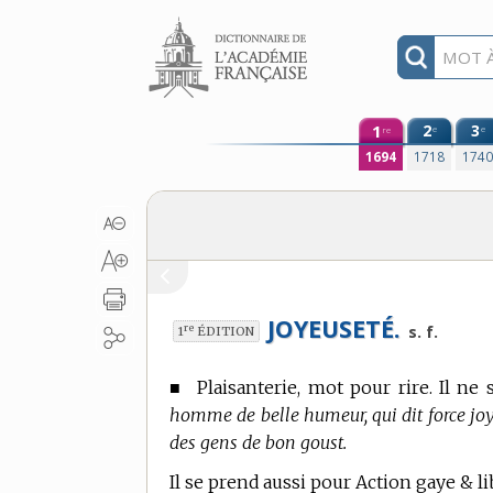
Aller au contenu
1
2
3
e
e
re
1694
1718
174
JOYEUSETÉ.
re
s. f.
1
ÉDITION
■
Plaisanterie, mot pour rire. Il ne 
homme de belle humeur, qui dit force joye
des gens de bon goust.
Il se prend aussi pour Action gaye & li