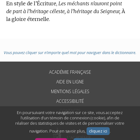
En
style de l’Écriture,
Les méchants n’auront point
de part à l’héritage céleste, à l’héritage du Seigneur,
À
la gloire éternelle.
Vous pouvez cliquer sur n’importe quel mot pour naviguer dans le dictionnaire.
ACADÉMIE FRANÇAISE
AIDE EN LIGNE
MENTIONS LÉGALES
ACCESSIBILITÉ
CONTACTS
En poursuivant votre navigation sur ce site, vous acceptez
l’utilisation d’un témoin de connexion (cookie), afin de
réaliser des statistiques de visites et de personnaliser votre
navigation. Pour en savoir plus,
cliquez ici
.