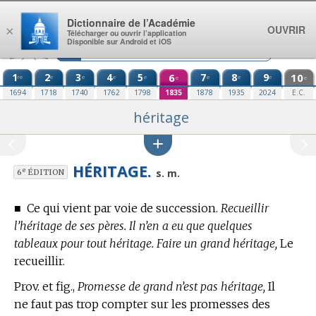
Aller au contenu
Dictionnaire de l’Académie
OUVRIR
×
Télécharger ou ouvrir l’application
Disponible sur Android et iOS
1
2
3
4
5
6
7
8
9
10
re
e
e
e
e
e
e
e
e
e
1694
1718
1740
1762
1798
1835
1878
1935
2024
E.C.
héritage
HÉRITAGE.
e
s. m.
6
ÉDITION
■
Ce qui vient par voie de succession.
Recueillir
l’héritage de ses pères. Il n’en a eu que quelques
tableaux pour tout héritage. Faire un grand héritage,
Le
recueillir.
Prov. et fig.,
Promesse de grand n’est pas héritage,
Il
ne faut pas trop compter sur les promesses des