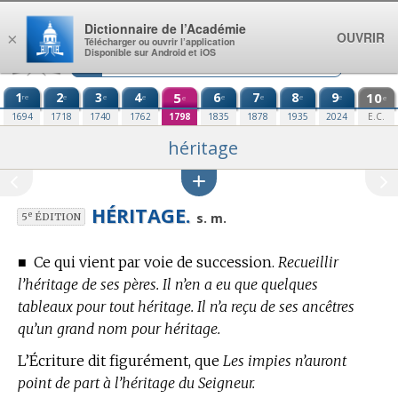
Aller au contenu
Dictionnaire de l’Académie
OUVRIR
×
Télécharger ou ouvrir l’application
Disponible sur Android et iOS
1
2
3
4
5
6
7
8
9
10
re
e
e
e
e
e
e
e
e
e
1694
1718
1740
1762
1798
1835
1878
1935
2024
E.C.
héritage
HÉRITAGE.
e
s. m.
5
ÉDITION
■
Ce qui vient par voie de succession.
Recueillir
l’héritage de ses pères. Il n’en a eu que quelques
tableaux pour tout héritage. Il n’a reçu de ses ancêtres
qu’un grand nom pour héritage.
L’Écriture dit figurément, que
Les impies n’auront
point de part à l’héritage du Seigneur.