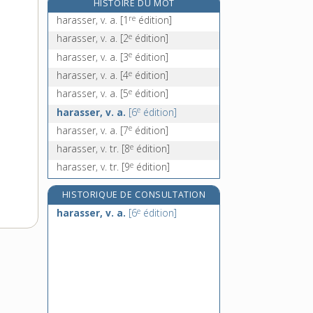
HISTOIRE DU MOT
harde [II], n. f.
re
harasser, v. a.
[1
édition]
hardées, n. f. pl.
e
harasser, v. a.
[2
édition]
harder (se) [I], v. pron.
e
harasser, v. a.
[3
édition]
harder [II], v. tr.
e
harasser, v. a.
[4
édition]
e
harasser, v. a.
[5
édition]
e
harasser, v. a.
[6
édition]
e
harasser, v. a.
[7
édition]
e
harasser, v. tr.
[8
édition]
e
harasser, v. tr.
[9
édition]
HISTORIQUE DE CONSULTATION
e
harasser, v. a.
[6
édition]