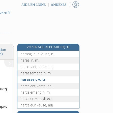
AIDE EN LIGNE
ANNEXES
AVANCÉE
haquenée, n. f.
haquet, n. m.
e
haquetier, n. m.
[7
édition]
hara-kiri, n. m.
harangue, n. f.
VOISINAGE ALPHABÉTIQUE
haranguer, v. tr.
tion
harangueur, -euse, n.
5)
haras, n. m.
harassant, -ante, adj.
harassement, n. m.
harasser, v. tr.
harcelant, -ante, adj.
long
harcèlement, n. m.
harceler, v. tr. direct
harceleur, -euse, adj.
upes
harde [I], n. f.