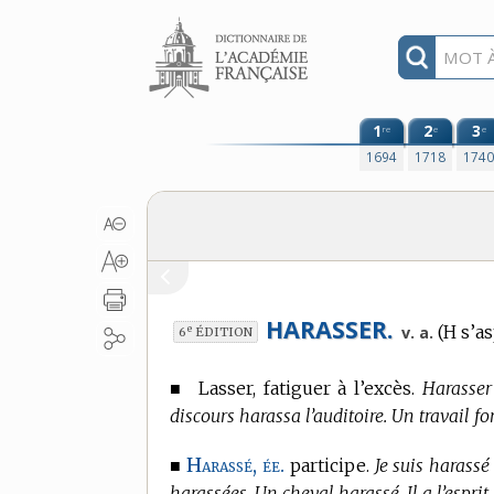
Aller au contenu
1
2
3
re
e
e
1694
1718
174
HARASSER.
(H s’as
e
v. a.
6
ÉDITION
■
Lasser, fatiguer à l’excès.
Harasser
discours harassa l’auditoire. Un travail for
Harassé, ée.
■
participe.
Je suis harassé
harassées. Un cheval harassé. Il a l’esprit