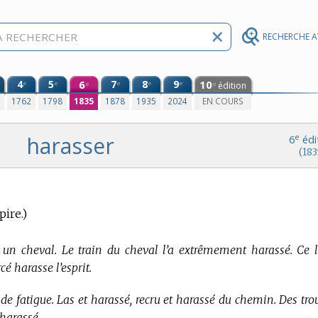
RECHERCHE 
4
5
6
7
8
9
10
e
e
e
e
e
édition
e
e
0
1762
1798
1835
1878
1935
2024
EN COURS
harasser
e
6
édi
(183
pire.)
 un cheval. Le train du cheval l’a extrêmement harassé. Ce 
cé harasse l’esprit.
 de fatigue. Las et harassé, recru et harassé du chemin. Des tro
 harassé.