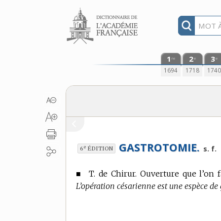
Aller au contenu
1
2
3
re
e
e
1694
1718
174
GASTROTOMIE.
e
s. f.
6
ÉDITION
■
T. de Chirur.
Ouverture que l’on fa
L’opération césarienne est une espèce de