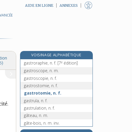
AIDE EN LIGNE
ANNEXES
AVANCÉE
gastro-intestinal, -ale, adj.
gastromycètes, n. m. pl.
gastronome, n.
gastronomie, n. f.
gastronomique, adj.
VOISINAGE ALPHABÉTIQUE
gastropodes, n. m. pl.
tion
e
gastroraphie, n. f.
[7
édition]
5)
gastroscope, n. m.
gastroscopie, n. f.
gastrostomie, n. f.
gastrotomie, n. f.
gastrula, n. f.
ité.
gastrulation, n. f.
gâteau, n. m.
gâte-bois, n. m. inv.
e
gâte-enfant, n.
[7
édition]