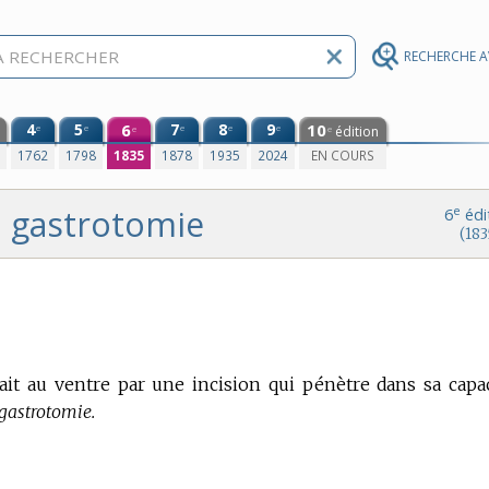
RECHERCHE 
4
5
6
7
8
9
10
e
e
e
e
e
édition
e
e
0
1762
1798
1835
1878
1935
2024
EN COURS
gastrotomie
e
6
édi
(183
it au ventre par une incision qui pénètre dans sa capac
 gastrotomie.