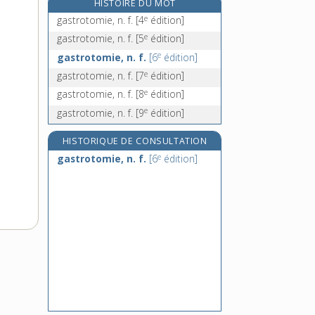
HISTOIRE DU MOT
gâte-métier, n. m.
e
gastrotomie, n. f.
[4
édition]
gâte-pâte, n. m.
e
gastrotomie, n. f.
[5
édition]
gâter, v. tr.
e
gastrotomie, n. f.
[6
édition]
gâterie, n. f.
e
gastrotomie, n. f.
[7
édition]
e
gastrotomie, n. f.
[8
édition]
e
gastrotomie, n. f.
[9
édition]
HISTORIQUE DE CONSULTATION
e
gastrotomie, n. f.
[6
édition]