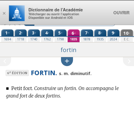
Aller au contenu
Dictionnaire de l’Académie
OUVRIR
×
Télécharger ou ouvrir l’application
Disponible sur Android et iOS
1
2
3
4
5
6
7
8
9
10
re
e
e
e
e
e
e
e
e
e
1694
1718
1740
1762
1798
1835
1878
1935
2024
E.C.
fortin
FORTIN.
e
s. m. diminutif.
6
ÉDITION
■
Petit fort.
Construire un fortin. On accompagna le
grand fort de deux fortins.