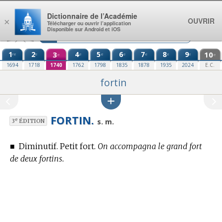
Aller au contenu
Dictionnaire de l’Académie
OUVRIR
×
Télécharger ou ouvrir l’application
Disponible sur Android et iOS
1
2
3
4
5
6
7
8
9
10
re
e
e
e
e
e
e
e
e
e
1694
1718
1740
1762
1798
1835
1878
1935
2024
E.C.
fortin
FORTIN.
e
s. m.
3
ÉDITION
■
Diminutif. Petit fort.
On accompagna le grand fort
de deux fortins.