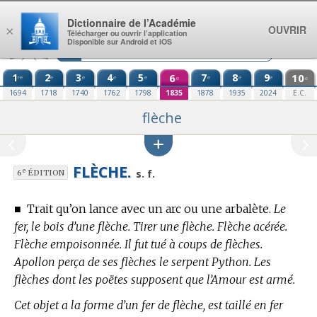
Aller au contenu
Dictionnaire de l’Académie
OUVRIR
×
Télécharger ou ouvrir l’application
Disponible sur Android et iOS
1
2
3
4
5
6
7
8
9
10
re
e
e
e
e
e
e
e
e
e
1694
1718
1740
1762
1798
1835
1878
1935
2024
E.C.
flèche
FLÈCHE.
e
s. f.
6
ÉDITION
■
Trait qu’on lance avec un arc ou une arbalète.
Le
fer, le bois d’une flèche. Tirer une flèche. Flèche acérée.
Flèche empoisonnée. Il fut tué à coups de flèches.
Apollon perça de ses flèches le serpent Python. Les
flèches dont les poëtes supposent que l’Amour est armé.
Cet objet a la forme d’un fer de flèche, est taillé en fer