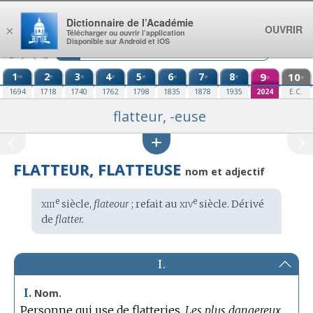
Aller au contenu
Dictionnaire de l’Académie
OUVRIR
×
Télécharger ou ouvrir l’application
Disponible sur Android et iOS
1
2
3
4
5
6
7
8
9
10
re
e
e
e
e
e
e
e
e
e
1694
1718
1740
1762
1798
1835
1878
1935
2024
E.C.
flatteur, -euse
FLATTEUR, FLATTEUSE
nom et adjectif
xiii
xiv
e
e
Étymologie
siècle,
flateour
; refait au
siècle. Dérivé
:
de
flatter.
I.
I.
Nom.
Personne qui use de flatteries.
Les plus dangereux