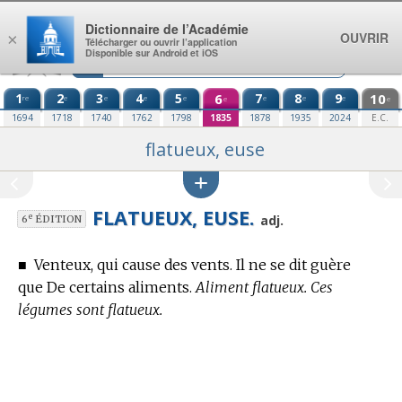
Aller au contenu
Dictionnaire de l’Académie
OUVRIR
×
Télécharger ou ouvrir l’application
Disponible sur Android et iOS
1
2
3
4
5
6
7
8
9
10
re
e
e
e
e
e
e
e
e
e
1694
1718
1740
1762
1798
1835
1878
1935
2024
E.C.
flatueux, euse
FLATUEUX, EUSE.
e
adj.
6
ÉDITION
■
Venteux, qui cause des vents. Il ne se dit guère
que De certains aliments.
Aliment flatueux. Ces
légumes sont flatueux.