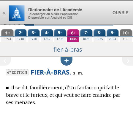
Aller au contenu
Dictionnaire de l’Académie
OUVRIR
×
Télécharger ou ouvrir l’application
Disponible sur Android et iOS
1
2
3
4
5
6
7
8
9
10
e
e
e
e
e
e
e
re
e
e
1694
1718
1740
1762
1798
1835
1878
1935
2024
E.C.
fier-à-bras
FIER-À-BRAS.
e
s. m.
6
ÉDITION
■
Il se dit, familièrement, d’Un fanfaron qui fait le
brave et le furieux, et qui veut se faire craindre par
ses menaces.