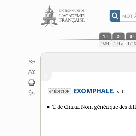
Aller au contenu
1
2
3
re
e
e
1694
1718
174
EXOMPHALE.
e
s. f.
6
ÉDITION
■
T. de Chirur.
Nom générique des diffé