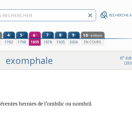
RECHERCHE 
4
5
6
7
8
9
10
e
e
e
e
e
édition
e
e
0
1762
1798
1835
1878
1935
2024
EN COURS
exomphale
e
6
édi
(183
rentes hernies de l’ombilic ou nombril.