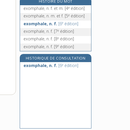
HISTOIRE DU MOT
exophtalmique, adj.
e
exomphale, n. f. et m.
[4
édition]
exoplanète, n. f.
e
exomphale, n. m. et f.
[5
édition]
exorable, adj.
e
exomphale, n. f.
[6
édition]
e
exorbitamment, adv.
[8
édition]
e
exomphale, n. f.
[7
édition]
e
exomphale, n. f.
[8
édition]
e
exomphale, n. f.
[9
édition]
HISTORIQUE DE CONSULTATION
e
exomphale, n. f.
[6
édition]