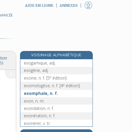
AIDE EN LIGNE
ANNEXES
AVANCÉE
exocrine, adj.
exocytose, n. f.
exode [I], n. m.
exode [II], n. m.
exogame, adj.
VOISINAGE ALPHABÉTIQUE
exogamie, n. f.
tion
exogamique, adj.
5)
exogène, adj.
e
exoine, n. f.
[5
édition]
e
exomologèse, n. f.
[4
édition]
exomphale, n. f.
exon, n. m.
exondation, n. f.
exonération, n. f.
exonérer, v. tr.
exophtalmie, n. f.