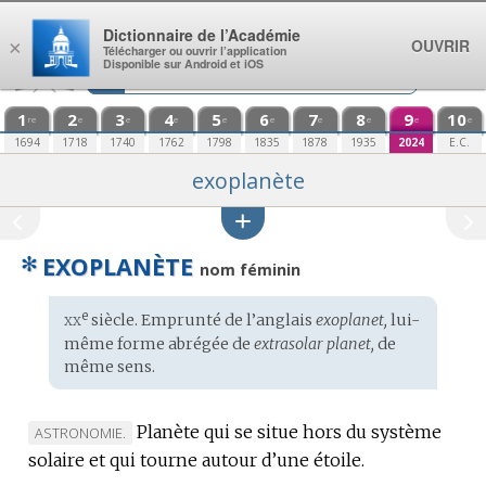
Aller au contenu
Dictionnaire de l’Académie
OUVRIR
×
Télécharger ou ouvrir l’application
Disponible sur Android et iOS
1
2
3
4
5
6
7
8
9
10
re
e
e
e
e
e
e
e
e
e
1694
1718
1740
1762
1798
1835
1878
1935
2024
E.C.
exoplanète
✻
EXOPLANÈTE
nom féminin
xx
e
Étymologie
siècle. Emprunté de l’
anglais
exoplanet,
lui-
:
même forme abrégée de
extrasolar planet,
de
même sens.
Planète qui se situe hors du système
MARQUE
ASTRONOMIE.
solaire et qui tourne autour d’une étoile.
DE
DOMAINE