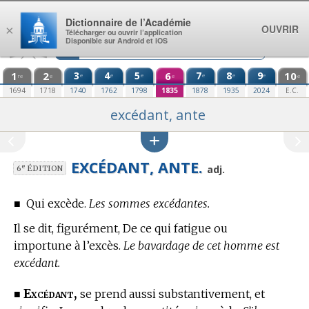
Aller au contenu
Dictionnaire de l’Académie
OUVRIR
×
Télécharger ou ouvrir l’application
Disponible sur Android et iOS
1
2
3
4
5
6
7
8
9
10
e
e
e
e
e
e
re
e
e
e
1694
1718
1740
1762
1798
1835
1878
1935
2024
E.C.
excédant, ante
EXCÉDANT, ANTE.
e
adj.
6
ÉDITION
■
Qui excède.
Les sommes excédantes.
Il se dit, figurément, De ce qui fatigue ou
importune à l’excès.
Le bavardage de cet homme est
excédant.
Excédant,
■
se prend aussi substantivement, et