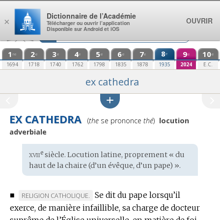
Aller au contenu
Dictionnaire de l’Académie
OUVRIR
×
Télécharger ou ouvrir l’application
Disponible sur Android et iOS
1
2
3
4
5
6
7
8
9
10
e
re
e
e
e
e
e
e
e
e
1694
1718
1740
1762
1798
1835
1878
1935
2024
E.C.
ex cathedra
EX CATHEDRA
Prononciation
(
the
se prononce
thé
)
locution
:
adverbiale
xvii
e
Étymologie
siècle. Locution
latine
, proprement « du
:
haut de la chaire (d’un évêque, d’un pape) ».
■
Se dit du pape lorsqu’il
MARQUE
RELIGION CATHOLIQUE.
exerce, de manière infaillible, sa charge de docteur
DE
suprême de l’Église universelle, en matière de foi
DOMAINE