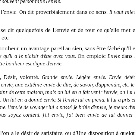
t souvent personnifié l’envie.
 l’envie. On dit proverbialement dans ce sens,
Il vaut mie
se dit quelquefois de L’envie et de tout ce qu’elle met 
 etc.
onheur, un avantage pareil au sien, sans être fâché qu’il 
qu’il a le plaisir d’être avec vous.
On emploie
Envie
dans 
otre bonheur est digne d’envie.
, Désir, volonté.
Grande envie. Légère envie. Envie dérég
nvie, une extrême envie de dire, de savoir, d’apprendre, etc. Je
oint de cette maison, mais on lui en a fait venir l’envie, on lui
u. On lui en a donné envie. Si l’envie lui en prend. Il lui a pris 
Rome. L’envie de voyager lui a passé. Je brûle d’envie, je meurs d’
ous soyez content. J’ai envie, j’ai bien envie de lui donner
l’on a le désir de satisfaire, ou d’Une disposition à quelq