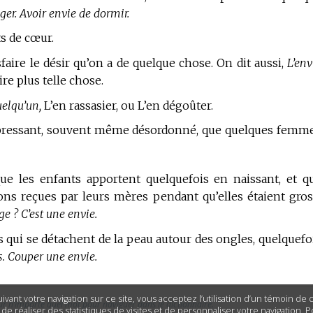
ger. Avoir envie de dormir.
s de cœur.
faire le désir qu’on a de quelque chose. On dit aussi,
L’env
ire plus telle chose.
uelqu’un,
L’en rassasier, ou L’en dégoûter.
 pressant, souvent même désordonné, que quelques femm
e les enfants apportent quelquefois en naissant, et q
ns reçues par leurs mères pendant qu’elles étaient gros
ge ? C’est une envie.
ets qui se détachent de la peau autour des ongles, quelquefo
s. Couper une envie.
ivant votre navigation sur ce site, vous acceptez l’utilisation d’un témoin de
ur n’importe quel mot pour naviguer dans le dictionnaire.
n de réaliser des statistiques de visites et de personnaliser votre navigation. 