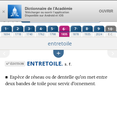
Aller au contenu
Dictionnaire de l’Académie
OUVRIR
×
Télécharger ou ouvrir l’application
Disponible sur Android et iOS
1
2
3
4
5
6
7
8
9
10
re
e
e
e
e
e
e
e
e
e
1694
1718
1740
1762
1798
1835
1878
1935
2024
E.C.
entretoile
ENTRETOILE.
e
s. f.
6
ÉDITION
■
Espèce de réseau ou de dentelle qu’on met entre
deux bandes de toile pour servir d’ornement.