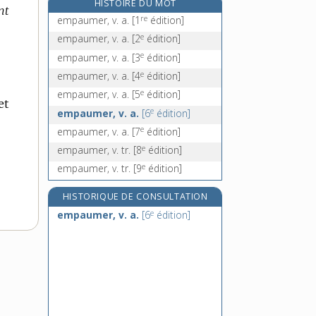
HISTOIRE DU MOT
nt
empeigne, n. f.
re
empaumer, v. a.
[1
édition]
e
empennacher, v. tr.
[3
édition]
e
empaumer, v. a.
[2
édition]
empennage, n. m.
e
empaumer, v. a.
[3
édition]
empenne, n. f.
e
empaumer, v. a.
[4
édition]
e
empaumer, v. a.
[5
édition]
et
e
empaumer, v. a.
[6
édition]
e
empaumer, v. a.
[7
édition]
e
empaumer, v. tr.
[8
édition]
e
empaumer, v. tr.
[9
édition]
HISTORIQUE DE CONSULTATION
e
empaumer, v. a.
[6
édition]