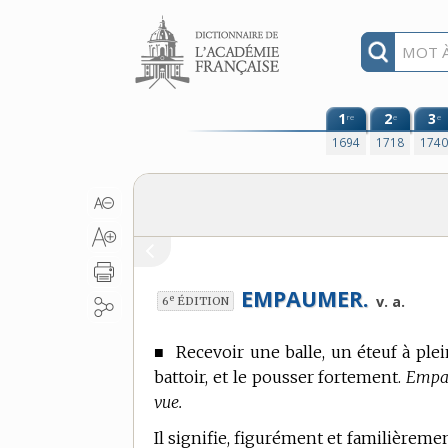
Aller au contenu
1
2
3
re
e
e
1694
1718
174
EMPAUMER.
e
v. a.
6
ÉDITION
■
Recevoir une balle, un éteuf à ple
battoir, et le pousser fortement.
Empau
vue.
Il signifie, figurément et familièreme