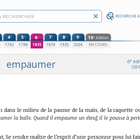
RECHERCHE 
4
5
6
7
8
9
10
e
e
e
e
e
édition
e
e
0
1762
1798
1835
1878
1935
2024
EN COURS
empaumer
e
6
édi
(183
in dans le milieu de la paume de la main, de la raquette o
mer la balle. Quand il empaume un éteuf, il le pousse à pert
nt, Se rendre maître de l’esprit d’une personne pour lui fai