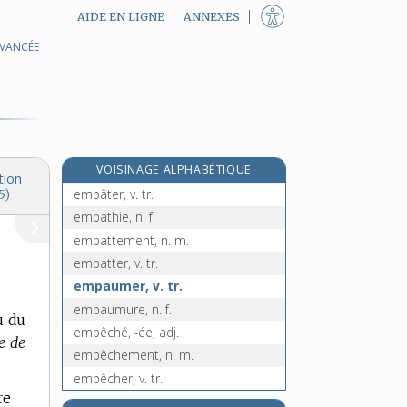
AIDE EN LIGNE
ANNEXES
AVANCÉE
empaqueteur, -euse, n.
emparer [I], v. tr.
emparer (s') [II], v. pron.
e
empasme, n. m.
[4
édition]
empâté, -ée, adj.
VOISINAGE ALPHABÉTIQUE
empâtement, n. m.
tion
empâter, v. tr.
5)
empathie, n. f.
empattement, n. m.
empatter, v. tr.
empaumer, v. tr.
empaumure, n. f.
u du
empêché, -ée, adj.
e de
empêchement, n. m.
empêcher, v. tr.
re
empêcheur, -euse, n.