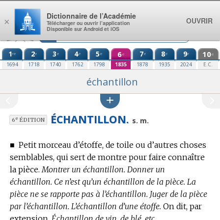
Aller au contenu
Dictionnaire de l’Académie
OUVRIR
×
Télécharger ou ouvrir l’application
Disponible sur Android et iOS
1
2
3
4
5
6
7
8
9
10
re
e
e
e
e
e
e
e
e
e
1694
1718
1740
1762
1798
1835
1878
1935
2024
E.C.
échantillon
ÉCHANTILLON.
e
s. m.
6
ÉDITION
■
Petit morceau d’étoffe, de toile ou d’autres choses
semblables, qui sert de montre pour faire connaître
la pièce.
Montrer un échantillon. Donner un
échantillon. Ce n’est qu’un échantillon de la pièce. La
pièce ne se rapporte pas à l’échantillon. Juger de la pièce
par l’échantillon. L’échantillon d’une étoffe.
On dit, par
extension,
Échantillon de vin, de blé, etc.