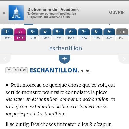
Aller au contenu
Dictionnaire de l’Académie
OUVRIR
×
Télécharger ou ouvrir l’application
Disponible sur Android et iOS
1
2
3
4
5
6
7
8
9
10
re
e
e
e
e
e
e
e
e
e
1694
1718
1740
1762
1798
1835
1878
1935
2024
E.C.
eschantillon
ESCHANTILLON.
e
s. m.
2
ÉDITION
■
Petit morceau de quelque chose que ce soit, qui
sert de monstre pour faire connoistre la piece.
Monstrer un eschantillon. donner un eschantillon. ce
n’est qu’un eschantillon de la piece. la piece ne se
rapporte pas à l’eschantillon.
Il se dit fig. Des choses immaterielles & d’esprit,