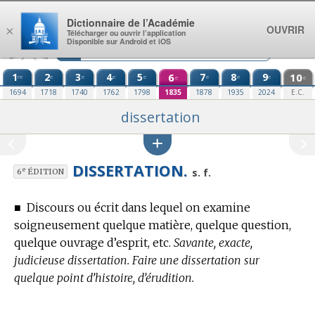
Aller au contenu
Dictionnaire de l’Académie
OUVRIR
×
Télécharger ou ouvrir l’application
Disponible sur Android et iOS
1
2
3
4
5
6
7
8
9
10
re
e
e
e
e
e
e
e
e
e
1694
1718
1740
1762
1798
1835
1878
1935
2024
E.C.
dissertation
DISSERTATION.
e
s. f.
6
ÉDITION
■
Discours ou écrit dans lequel on examine
soigneusement quelque matière, quelque question,
quelque ouvrage d’esprit, etc.
Savante, exacte,
judicieuse dissertation. Faire une dissertation sur
quelque point d’histoire, d’érudition.