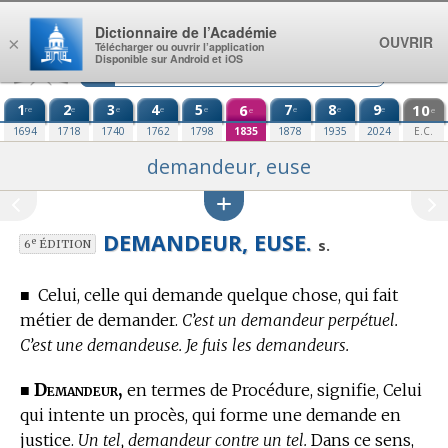
Aller au contenu
Dictionnaire de l’Académie
OUVRIR
×
Télécharger ou ouvrir l’application
Disponible sur Android et iOS
1
2
3
4
5
6
7
8
9
10
re
e
e
e
e
e
e
e
e
e
1694
1718
1740
1762
1798
1835
1878
1935
2024
E.C.
demandeur, euse
DEMANDEUR, EUSE.
e
s.
6
ÉDITION
■
Celui, celle qui demande quelque chose, qui fait
métier de demander.
C’est un demandeur perpétuel.
C’est une demandeuse. Je fuis les demandeurs.
Demandeur,
■
en
termes de Procédure,
signifie, Celui
qui intente un procès, qui forme une demande en
justice.
Un tel, demandeur contre un tel.
Dans ce sens,