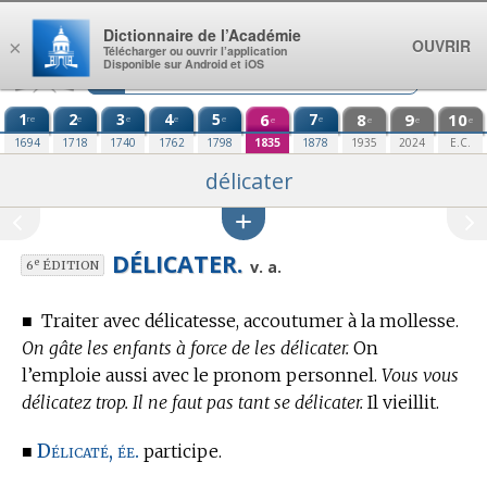
Aller au contenu
Dictionnaire de l’Académie
OUVRIR
×
Télécharger ou ouvrir l’application
Disponible sur Android et iOS
1
2
3
4
5
6
7
8
9
10
re
e
e
e
e
e
e
e
e
e
1694
1718
1740
1762
1798
1835
1878
1935
2024
E.C.
délicater
DÉLICATER.
e
v. a.
6
ÉDITION
■
Traiter avec délicatesse, accoutumer à la mollesse.
On gâte les enfants à force de les délicater.
On
l’emploie aussi avec le pronom personnel.
Vous vous
délicatez trop. Il ne faut pas tant se délicater.
Il vieillit.
Délicaté, ée.
■
participe.