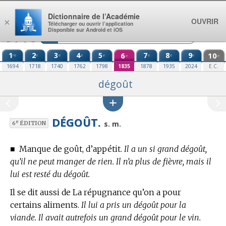
Aller au contenu
Dictionnaire de l’Académie
OUVRIR
×
Télécharger ou ouvrir l’application
Disponible sur Android et iOS
1
2
3
4
5
6
7
8
9
10
re
e
e
e
e
e
e
e
e
e
1694
1718
1740
1762
1798
1835
1878
1935
2024
E.C.
dégoût
DÉGOÛT.
e
s. m.
6
ÉDITION
■
Manque de goût, d’appétit.
Il a un si grand dégoût,
qu’il ne peut manger de rien. Il n’a plus de fièvre, mais il
lui est resté du dégoût.
Il se dit aussi de La répugnance qu’on a pour
certains aliments.
Il lui a pris un dégoût pour la
viande. Il avait autrefois un grand dégoût pour le vin.