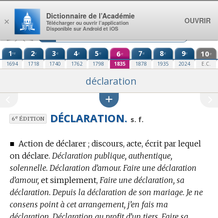
Aller au contenu
Dictionnaire de l’Académie
OUVRIR
×
Télécharger ou ouvrir l’application
Disponible sur Android et iOS
1
2
3
4
5
6
7
8
9
10
re
e
e
e
e
e
e
e
e
e
1694
1718
1740
1762
1798
1835
1878
1935
2024
E.C.
déclaration
DÉCLARATION.
e
s. f.
6
ÉDITION
■
Action de déclarer ; discours, acte, écrit par lequel
on déclare.
Déclaration publique, authentique,
solennelle. Déclaration d’amour. Faire une déclaration
d’amour,
et simplement,
Faire une déclaration, sa
déclaration. Depuis la déclaration de son mariage. Je ne
consens point à cet arrangement, j’en fais ma
déclaration. Déclaration au profit d’un tiers. Faire sa