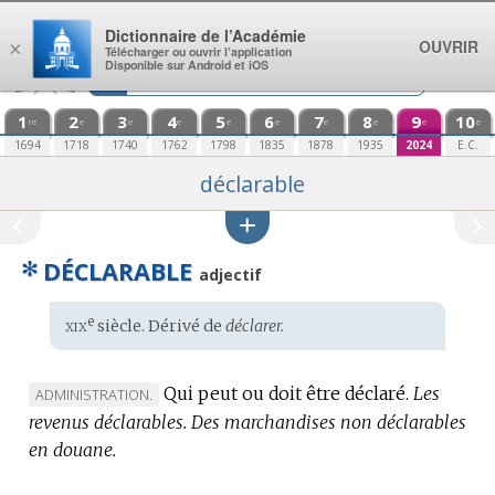
Aller au contenu
Dictionnaire de l’Académie
OUVRIR
×
Télécharger ou ouvrir l’application
Disponible sur Android et iOS
1
2
3
4
5
6
7
8
9
10
re
e
e
e
e
e
e
e
e
e
1694
1718
1740
1762
1798
1835
1878
1935
2024
E.C.
déclarable
✻
DÉCLARABLE
adjectif
xix
e
Étymologie
siècle. Dérivé de
déclarer.
:
Qui peut ou doit être déclaré.
Les
MARQUE
ADMINISTRATION.
revenus déclarables.
DE
Des marchandises non déclarables
en douane.
DOMAINE
: