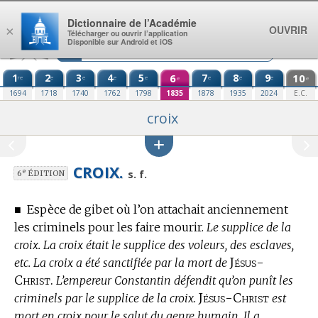
Aller au contenu
Dictionnaire de l’Académie
OUVRIR
×
Télécharger ou ouvrir l’application
Disponible sur Android et iOS
1
2
3
4
5
6
7
8
9
10
re
e
e
e
e
e
e
e
e
e
1694
1718
1740
1762
1798
1835
1878
1935
2024
E.C.
croix
CROIX.
e
s. f.
6
ÉDITION
■
Espèce de gibet où l’on attachait anciennement
les criminels pour les faire mourir.
Le supplice de la
croix. La croix était le supplice des voleurs, des esclaves,
Jésus-
etc. La croix a été sanctifiée par la mort de
Christ.
L’empereur Constantin défendit qu’on punît les
Jésus-Christ
criminels par le supplice de la croix.
est
mort en croix pour le salut du genre humain. Il a