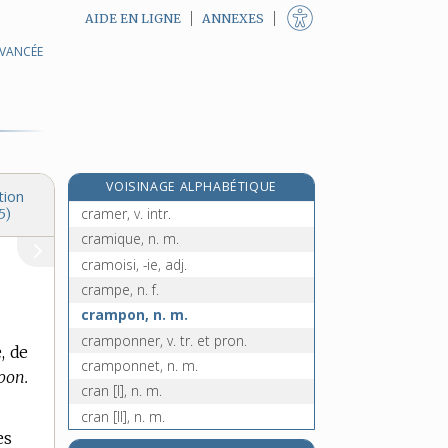
AIDE EN LIGNE
ANNEXES
AVANCÉE
craindre, v. tr.
crainte, n. f.
craintif, -ive, adj.
craintivement, adv.
crambe, n. m.
VOISINAGE ALPHABÉTIQUE
crambé, n. m.
tion
cramer, v. intr.
5)
cramique, n. m.
cramoisi, -ie, adj.
crampe, n. f.
crampon, n. m.
cramponner, v. tr. et pron.
, de
cramponnet, n. m.
pon.
cran [I], n. m.
cran [II], n. m.
es
e
cran [III], n. m.
[7
édition]