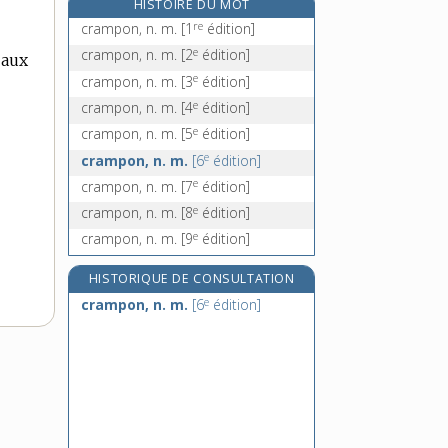
HISTOIRE DU MOT
crâne [I], n. m.
re
crampon, n. m.
[1
édition]
crâne [II], adj.
e
crampon, n. m.
[2
édition]
 aux
crânement, adv.
e
crampon, n. m.
[3
édition]
crâner, v. intr.
e
crampon, n. m.
[4
édition]
e
crampon, n. m.
[5
édition]
e
crampon, n. m.
[6
édition]
e
crampon, n. m.
[7
édition]
e
crampon, n. m.
[8
édition]
e
crampon, n. m.
[9
édition]
HISTORIQUE DE CONSULTATION
e
crampon, n. m.
[6
édition]