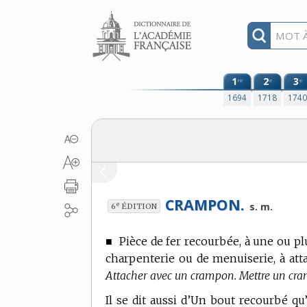
Aller au contenu
1
2
3
re
e
e
1694
1718
174
CRAMPON.
e
s. m.
6
ÉDITION
■
Pièce de fer recourbée, à une ou pl
charpenterie ou de menuiserie, à att
Attacher avec un crampon. Mettre un cra
Il se dit aussi d’Un bout recourbé qu