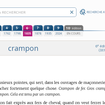
RECHERCHE 
4
5
6
7
8
9
10
e
e
e
e
e
édition
e
e
0
1762
1798
1835
1878
1935
2024
EN COURS
crampon
e
6
édi
(183
usieurs pointes, qui sert, dans les ouvrages de maçonnerie
acher fortement quelque chose.
Crampon de fer. Gros cram
mpon. Cela est tenu par un crampon.
’on fait exprès aux fers de cheval, quand on veut ferrer l