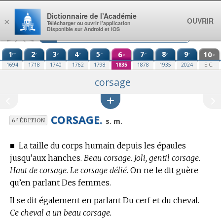
Aller au contenu
Dictionnaire de l’Académie
OUVRIR
×
Télécharger ou ouvrir l’application
Disponible sur Android et iOS
1
2
3
4
5
6
7
8
9
10
re
e
e
e
e
e
e
e
e
e
1694
1718
1740
1762
1798
1835
1878
1935
2024
E.C.
corsage
CORSAGE.
e
s. m.
6
ÉDITION
■
La taille du corps humain depuis les épaules
jusqu’aux hanches.
Beau corsage. Joli, gentil corsage.
Haut de corsage. Le corsage délié.
On ne le dit guère
qu’en parlant Des femmes.
Il se dit également en parlant Du cerf et du cheval.
Ce cheval a un beau corsage.