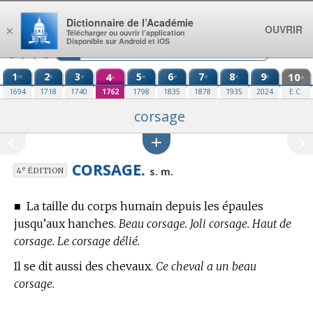
Aller au contenu
Dictionnaire de l’Académie
OUVRIR
×
Télécharger ou ouvrir l’application
Disponible sur Android et iOS
1
2
3
4
5
6
7
8
9
10
re
e
e
e
e
e
e
e
e
e
1694
1718
1740
1762
1798
1835
1878
1935
2024
E.C.
corsage
CORSAGE.
e
s. m.
4
ÉDITION
■
La taille du corps humain depuis les épaules
jusqu’aux hanches.
Beau corsage. Joli corsage. Haut de
corsage. Le corsage délié.
Il se dit aussi des chevaux.
Ce cheval a un beau
corsage.