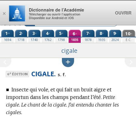
Aller au contenu
Dictionnaire de l’Académie
OUVRIR
×
Télécharger ou ouvrir l’application
Disponible sur Android et iOS
1
2
3
4
5
6
7
8
9
10
re
e
e
e
e
e
e
e
e
e
1694
1718
1740
1762
1798
1835
1878
1935
2024
E.C.
cigale
CIGALE.
e
s. f.
6
ÉDITION
■
Insecte qui vole, et qui fait un bruit aigre et
importun dans les champs pendant l’été.
Petite
cigale. Le chant de la cigale. J’ai entendu chanter les
cigales.