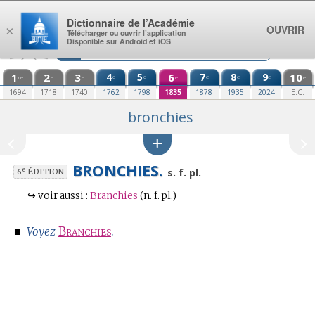
Aller au contenu
Dictionnaire de l’Académie
OUVRIR
×
Télécharger ou ouvrir l’application
Disponible sur Android et iOS
1
2
3
4
5
6
7
8
9
10
e
e
e
e
e
re
e
e
e
e
1694
1718
1740
1762
1798
1835
1878
1935
2024
E.C.
bronchies
BRONCHIES.
e
s. f. pl.
6
ÉDITION
↪
voir aussi :
Branchies
(n. f. pl.)
■
Branchies
.
Voyez