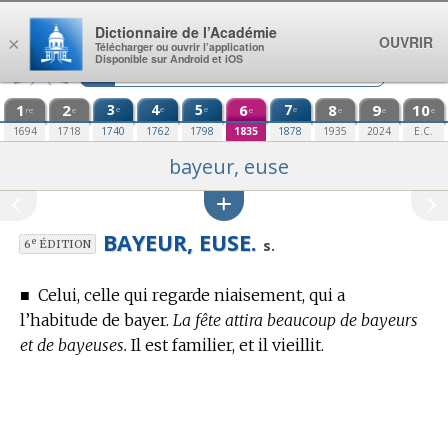
Aller au contenu
Dictionnaire de l’Académie
OUVRIR
×
Télécharger ou ouvrir l’application
Disponible sur Android et iOS
1
2
3
4
5
6
7
8
9
10
e
e
e
e
re
e
e
e
e
e
1694
1718
1740
1762
1798
1835
1878
1935
2024
E.C.
bayeur, euse
BAYEUR, EUSE.
e
s.
6
ÉDITION
■
Celui, celle qui regarde niaisement, qui a
l’habitude de bayer.
La fête attira beaucoup de bayeurs
et de bayeuses.
Il est familier, et il vieillit.