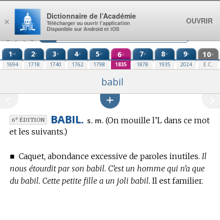
Aller au contenu
Dictionnaire de l’Académie
OUVRIR
×
Télécharger ou ouvrir l’application
Disponible sur Android et iOS
1
2
3
4
5
6
7
8
9
10
re
e
e
e
e
e
e
e
e
e
1694
1718
1740
1762
1798
1835
1878
1935
2024
E.C.
babil
BABIL.
(On mouille l’L dans ce mot
e
s. m.
6
ÉDITION
et les suivants.)
■
Caquet, abondance excessive de paroles inutiles.
Il
nous étourdit par son babil. C’est un homme qui n’a que
du babil. Cette petite fille a un joli babil.
Il est familier.