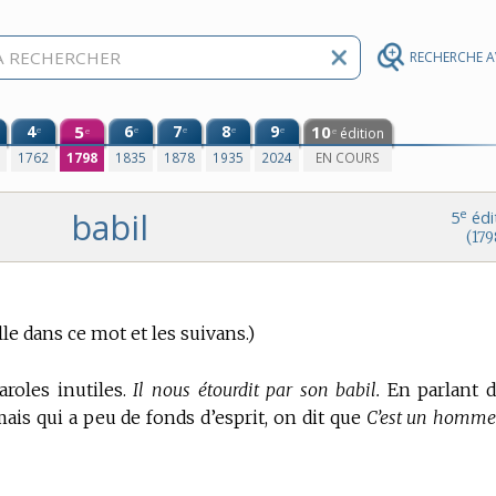
RECHERCHE 
4
5
6
7
8
9
10
e
e
e
e
e
édition
e
e
0
1762
1798
1835
1878
1935
2024
EN COURS
babil
e
5
édi
(179
le dans ce mot et les suivans.)
roles inutiles.
Il nous étourdit par son babil.
En parlant 
is qui a peu de fonds d’esprit, on dit que
C’est un homme