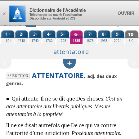
Aller au contenu
Dictionnaire de l’Académie
OUVRIR
×
Télécharger ou ouvrir l’application
Disponible sur Android et iOS
1
2
3
4
5
6
7
8
9
10
re
e
e
e
e
e
e
e
e
e
1694
1718
1740
1762
1798
1835
1878
1935
2024
E.C.
attentatoire
ATTENTATOIRE.
e
adj. des deux
6
ÉDITION
genres.
■
Qui attente. Il ne se dit que Des choses.
C’est un
acte attentatoire aux libertés publiques. Mesure
attentatoire à la propriété.
Il ne se disait autrefois que De ce qui va contre
l’autorité d’une juridiction.
Procédure attentatoire.