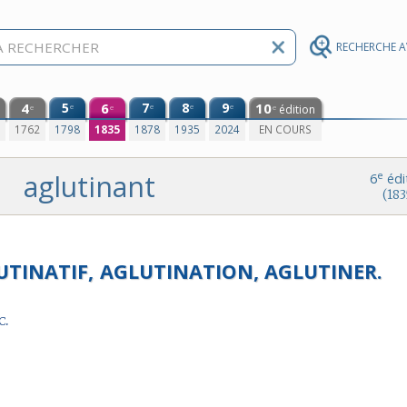
RECHERCHE 
4
5
6
7
8
9
10
e
e
e
e
édition
e
e
e
0
1762
1798
1835
1878
1935
2024
EN COURS
aglutinant
e
6
édi
(183
UTINATIF,
AGLUTINATION,
AGLUTINER.
c.