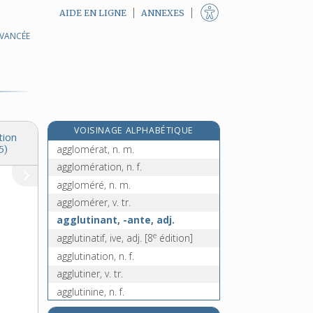
AIDE EN LIGNE
ANNEXES
AVANCÉE
agenouiller (s'), v. pron.
agenouilloir, n. m.
agent, n. m.
e
agent municipal, n. m.
[5
édition]
ageratum, n. m.
VOISINAGE ALPHABÉTIQUE
aggiornamento, n. m.
tion
agglomérat, n. m.
5)
agglomération, n. f.
aggloméré, n. m.
agglomérer, v. tr.
agglutinant, -ante, adj.
e
agglutinatif, ive, adj.
[8
édition]
agglutination, n. f.
agglutiner, v. tr.
agglutinine, n. f.
agglutinogène, n. m.