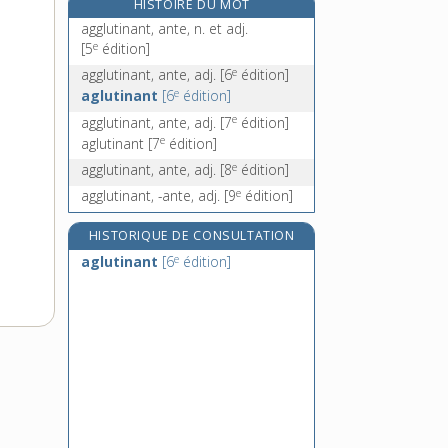
HISTOIRE DU MOT
aggravant, -ante, adj.
agglutinant, ante, n. et adj.
aggravation, n. f.
e
[5
édition]
e
aggrave, n. f.
[7
édition]
e
agglutinant, ante, adj.
[6
édition]
e
aglutinant
[6
édition]
aggraver, v. tr.
e
agglutinant, ante, adj.
[7
édition]
e
aglutinant
[7
édition]
e
agglutinant, ante, adj.
[8
édition]
e
agglutinant, -ante, adj.
[9
édition]
HISTORIQUE DE CONSULTATION
e
aglutinant
[6
édition]