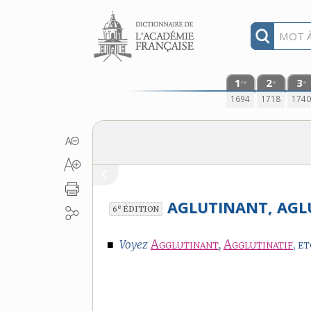
Aller au contenu
1
2
3
re
e
e
1694
1718
174
AGLUTINANT,
AGL
e
6
ÉDITION
■
Agglutinant
,
Agglutinatif
, et
Voyez