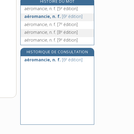
HISTOIRE DU MOT
aéronef, n. m.
e
aéromancie, n. f.
[5
édition]
aéronomie, n. f.
e
aéromancie, n. f.
[6
édition]
aérophagie, n. f.
e
aéromancie, n. f.
[7
édition]
aéroplane, n. m.
e
aéromancie, n. f.
[8
édition]
e
aéromancie, n. f.
[9
édition]
HISTORIQUE DE CONSULTATION
e
aéromancie, n. f.
[6
édition]