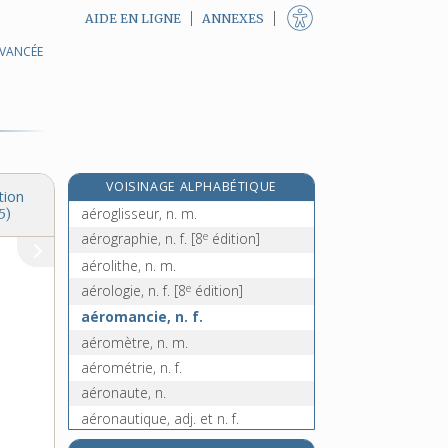
AIDE EN LIGNE
ANNEXES
AVANCÉE
aérobie, adj.
aérodrome, n. m.
aérodynamique, n. f. et adj.
aérodynamisme, n. m.
aérogare, n. f.
VOISINAGE ALPHABÉTIQUE
aérogastrie, n. f.
tion
aéroglisseur, n. m.
5)
e
aérographie, n. f.
[8
édition]
aérolithe, n. m.
e
aérologie, n. f.
[8
édition]
aéromancie, n. f.
aéromètre, n. m.
aérométrie, n. f.
aéronaute, n.
aéronautique, adj. et n. f.
aéronaval, -ale, adj. et n. f.