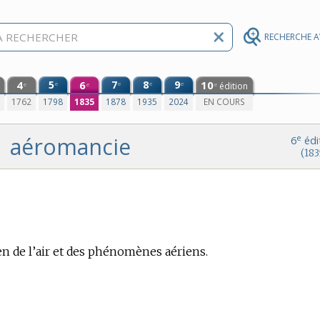
RECHERCHE 
4
5
6
7
8
9
10
e
e
e
e
édition
e
e
e
0
1762
1798
1835
1878
1935
2024
EN COURS
aéromancie
e
6
édi
(183
n de l’air et des phénomènes aériens.