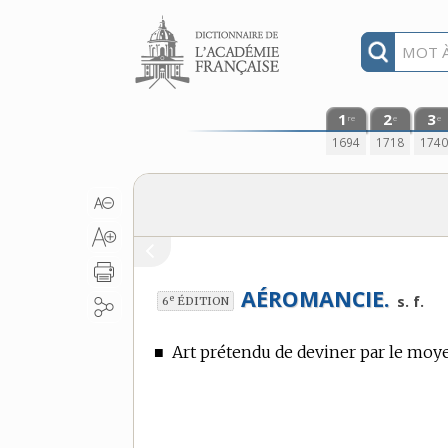
Aller au contenu
1
2
3
re
e
e
1694
1718
174
AÉROMANCIE.
e
s. f.
6
ÉDITION
■
Art prétendu de deviner par le moye