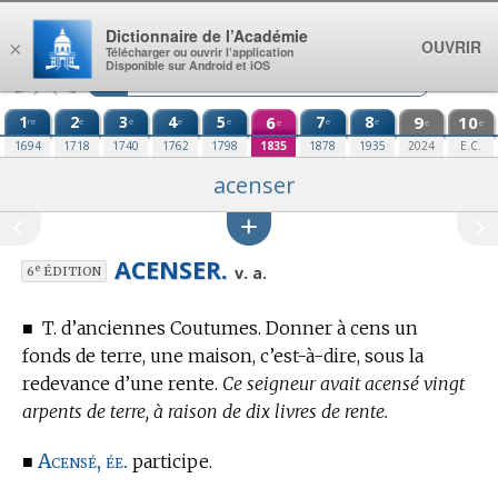
Aller au contenu
Dictionnaire de l’Académie
OUVRIR
×
Télécharger ou ouvrir l’application
Disponible sur Android et iOS
1
2
3
4
5
6
7
8
9
10
re
e
e
e
e
e
e
e
e
e
1694
1718
1740
1762
1798
1835
1878
1935
2024
E.C.
acenser
ACENSER.
e
v. a.
6
ÉDITION
■
T. d’anciennes Coutumes.
Donner à cens un
fonds de terre, une maison, c’est-à-dire, sous la
redevance d’une rente.
Ce seigneur avait acensé vingt
arpents de terre, à raison de dix livres de rente.
Acensé, ée.
■
participe.