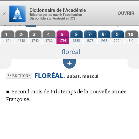
Aller au contenu
Dictionnaire de l’Académie
OUVRIR
×
Télécharger ou ouvrir l’application
Disponible sur Android et iOS
1
2
3
4
5
6
7
8
9
10
e
e
e
e
re
e
e
e
e
e
1694
1718
1740
1762
1798
1835
1878
1935
2024
E.C.
floréal
FLORÉAL.
e
subst. mascul.
5
ÉDITION*
■
Second mois de Printemps de la nouvelle année
Françoise.