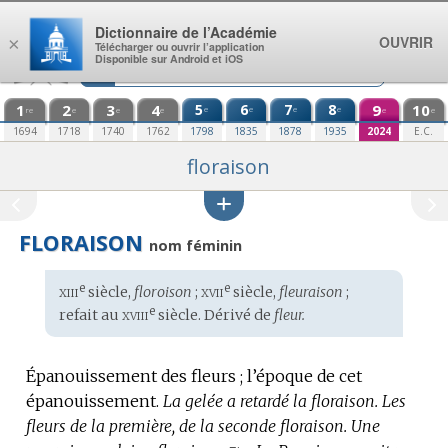
Aller au contenu
Dictionnaire de l’Académie
OUVRIR
×
Télécharger ou ouvrir l’application
Disponible sur Android et iOS
1
2
3
4
5
6
7
8
9
10
e
e
e
e
re
e
e
e
e
e
1694
1718
1740
1762
1798
1835
1878
1935
2024
E.C.
floraison
FLORAISON
nom féminin
xiii
xvii
e
e
Étymologie
siècle,
floroison
;
siècle,
fleuraison
;
:
xviii
e
refait au
siècle. Dérivé de
fleur.
Épanouissement des fleurs ; l’époque de cet
épanouissement.
La gelée a retardé la floraison.
Les
fleurs de la première, de la seconde floraison.
Une